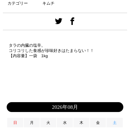
カテゴリー
キムチ
タラの内臓の塩辛。
コリコリした食感が珍味好きはたまらない！！
【内容量】一袋 1kg
2026年08月
日
月
火
水
木
金
土